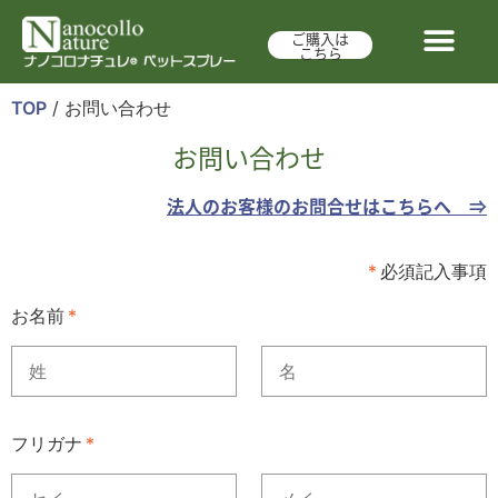
ご購入は
こちら
商品一覧
ふるさと納税
お客様の声
実験結果
導入実績
よくある質問
お問合せ
TOP
/
お問い合わせ
お問い合わせ
法人のお客様のお問合せはこちらへ ⇒
*
必須記入事項
お名前
*
フリガナ
*